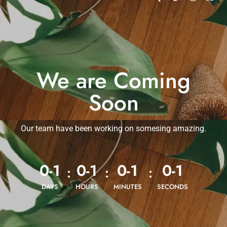
We are Coming
Soon
Our team have been working on somesing amazing.
0-1
0-1
0-1
0-1
:
:
:
DAYS
HOURS
MINUTES
SECONDS