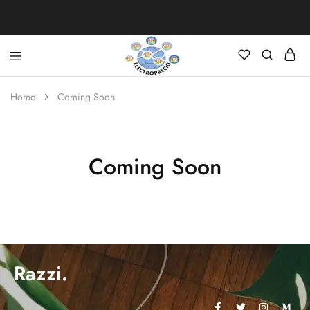
Electroprecio
Home
Coming Soon
Coming Soon
Razzi.