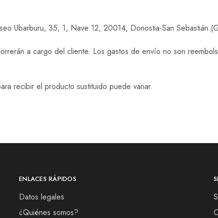
Paseo Ubarburu, 35, 1, Nave 12, 20014, Donostia-San Sebastián (
 correrán a cargo del cliente. Los gastos de envío no son reembo
a recibir el producto sustituido puede variar.
ENLACES RÁPIDOS
S
Datos legales
S
¿Quiénes somos?
C