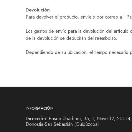
Devolución
Para devolver el producto, envíelo por correo a : 
Los gastos de envío para la devolución del artículo
de la devolución se deducirán del reembolso.
Dependiendo de su ubicación, el tiempo necesario par
INFORMACIÓN
Dirección:
Paseo Ubarburu, 35, 1, Nave 12, 20014,
Donostia-San Sebastián (Guipúzcoa)