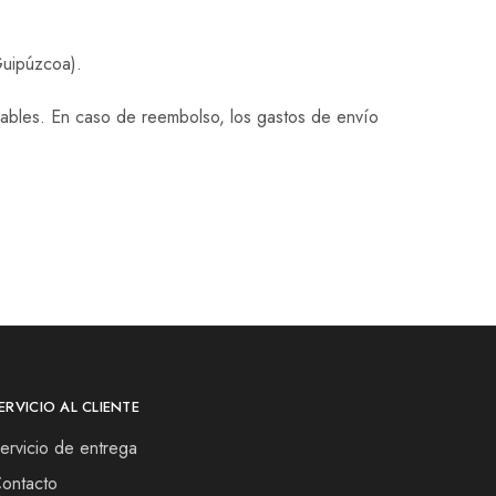
Guipúzcoa).
lsables. En caso de reembolso, los gastos de envío
ERVICIO AL CLIENTE
ervicio de entrega
ontacto