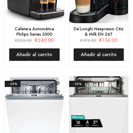
Cafetera Automática
De’Longhi Nespresso Citiz
Philips Series 3300
& Milk EN 267
€
240.00
€
134.00
€
320.00
€
179.00
Añadir al carrito
Añadir al carrito
- 25%
- 25%