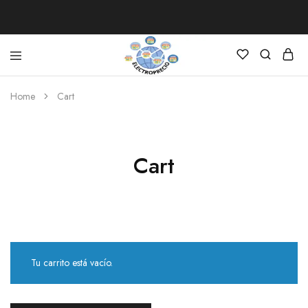
Electroprecio
Home
Cart
Cart
Tu carrito está vacío.