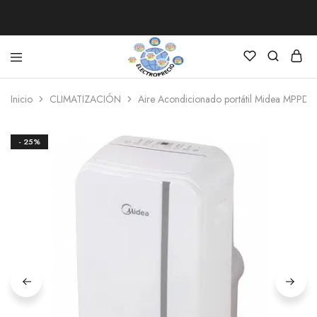
Electroprecio
Inicio
CLIMATIZACIÓN
Aire Acondicionado portátil Midea MP
- 25%