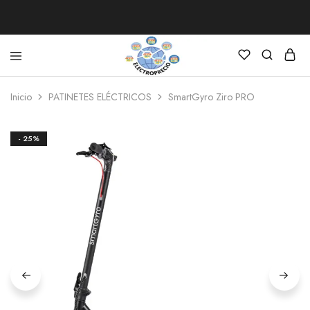
Electroprecio
Inicio
PATINETES ELÉCTRICOS
SmartGyro Ziro PRO
- 25%