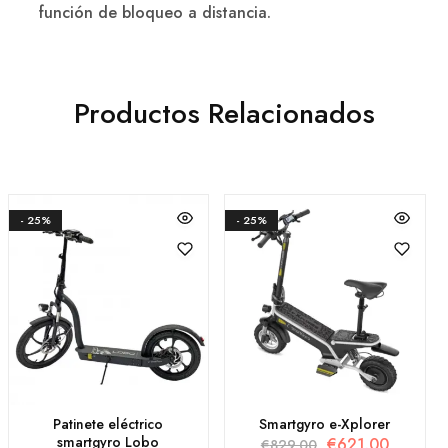
función de bloqueo a distancia.
Productos Relacionados
- 25%
- 25%
Patinete eléctrico
Smartgyro e-Xplorer
smartgyro Lobo
€
621.00
€
829.00