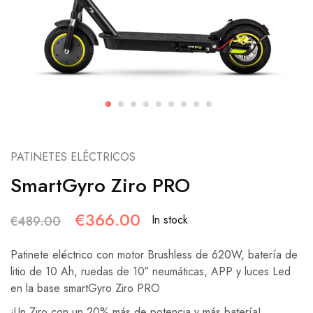
PATINETES ELÉCTRICOS
SmartGyro Ziro PRO
€
366.00
In stock
€
489.00
Patinete eléctrico con motor Brushless de 620W, batería de
litio de 10 Ah, ruedas de 10″ neumáticas, APP y luces Led
en la base smartGyro Ziro PRO
¡Un Ziro con un 20% más de potencia y más batería!