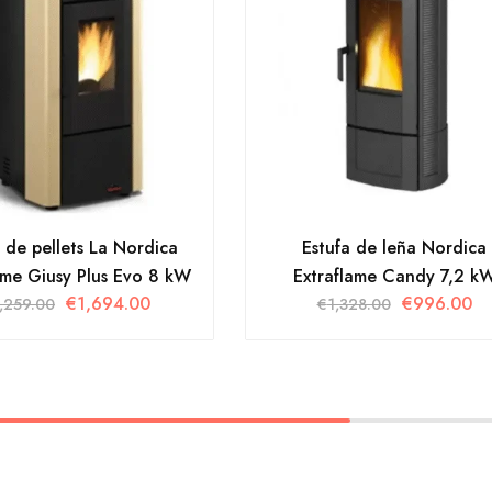
a de pellets La Nordica
Estufa de leña Nordica
ame Giusy Plus Evo 8 kW
Extraflame Candy 7,2 k
€
1,694.00
€
996.00
,259.00
€
1,328.00