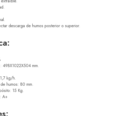
extraíble.
ad.
al.
ectar descarga de humos posterior o superior.
ca:
%
P): 498X1022X504 mm.
1,7 kg/h.
a de humos: 80 mm.
pósito: 15 Kg.
a: A+
es: