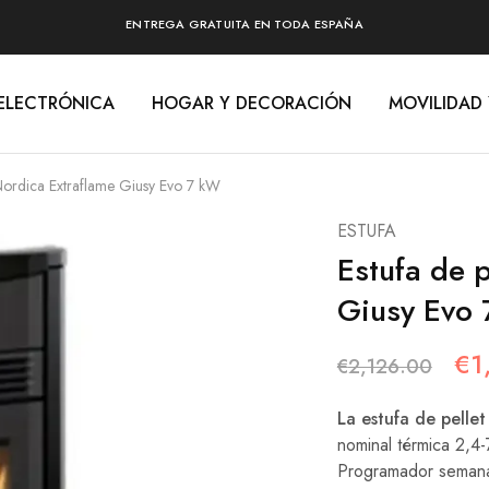
ENTREGA GRATUITA EN TODA ESPAÑA
ELECTRÓNICA
HOGAR Y DECORACIÓN
MOVILIDAD
 Nordica Extraflame Giusy Evo 7 kW
ESTUFA
Estufa de 
Giusy Evo
€
1
€
2,126.00
La estufa de pelle
nominal térmica 2,4
Programador semana