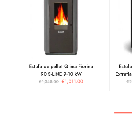
Estufa de pellet Qlima Fiorina
Estuf
90 S-LINE 9-10 kW
Extrafl
€
1,011.00
€
1,348.00
€
2