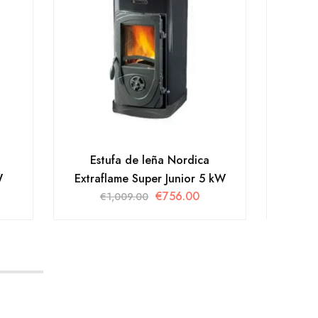
Estufa de leña Nordica
Es
W
Extraflame Super Junior 5 kW
Extra
€
756.00
€
1,009.00
€