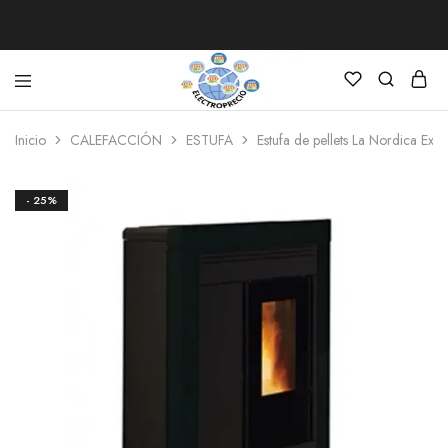
Electroprecio
Inicio
CALEFACCIÓN
ESTUFA
Estufa de pellets La Nordica Ext
- 25%